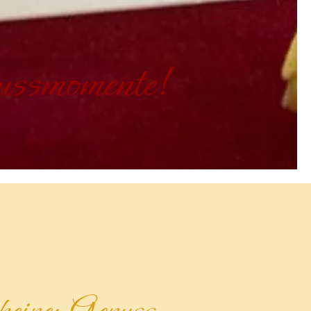
nussmomente!
eine: Genuss